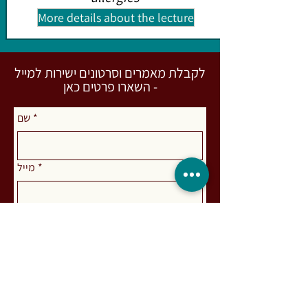
More details about the lecture
לקבלת מאמרים וסרטונים ישירות למייל
- השארו פרטים כאן
שם
*
מייל
*
הרשמה כאן
אני מאשר.ת להצטרף לרשימת התפוצה
קראתי והבנתי את 
מדיניות הפרטיות
 של 
*
האתר