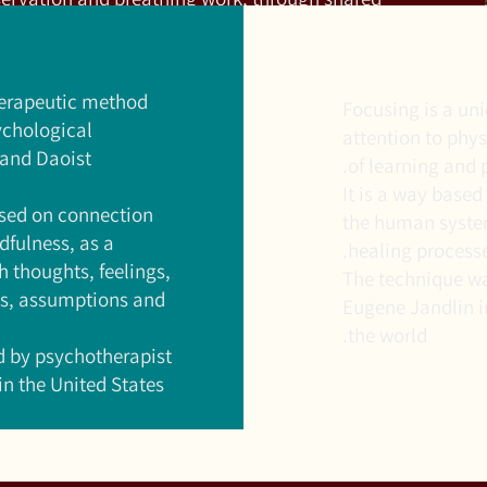
ing.
Focusing
herapeutic method
Focusing is a un
ychological
attention to phys
 and Daoist
of learning and 
It is a way based
ased on connection
the human syste
fulness, as a
healing processe
 thoughts, feelings,
The technique wa
es, assumptions and
Eugene Jandlin in
the world.
 by psychotherapist
in the United States.