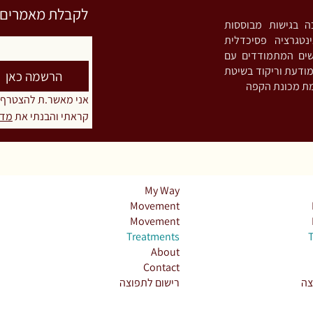
לקבלת מאמרים וס
רות מעיין. פסיכותרפיסטית אינטגרטיבית (MA) ות
נטגרציה פסיכדלית
שים המתמודדים עם
חריקת שיניים ו/או הידוק לסתות (Bruxism),
הרשמה כאן
אני מאשר.ת להצטרף
קראתי והבנתי את 
מדי
My Way
Movement
Movement
Treatments
About
Contact
צה
רישום לתפוצה