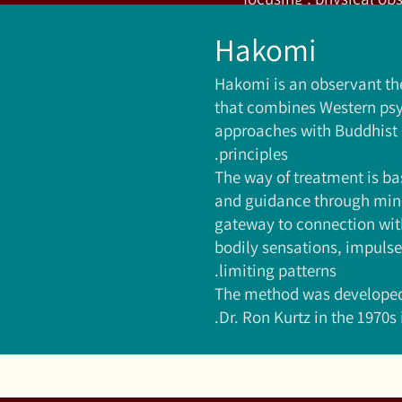
observation and learn
Hakomi
Hakomi is an observant t
that combines Western ps
approaches with Buddhist
principles.
The way of treatment is b
and guidance through mind
gateway to connection with
bodily sensations, impuls
limiting patterns.
The method was developed
Dr. Ron Kurtz in the 1970s 