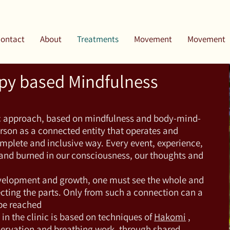
ontact
About
Treatments
Movement
Movement
Psychotherapy based Mindfulness
c approach, based on mindfulness and body-mind-
person as a connected entity that operates and
complete and inclusive way. Every event, experience,
 and burned in our consciousness, our thoughts and
velopment and growth, one must see the whole and
cting the parts. Only from such a connection can a
be reached.
 in the clinic is based on techniques of
Hakomi
,
servation and
breathing
work, through shared