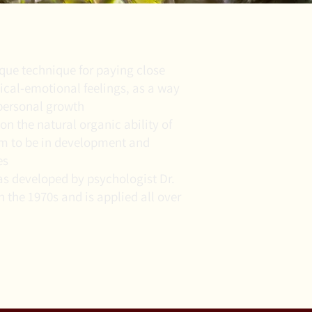
ique technique for paying close
ical-emotional feelings, as a way
personal growth.
 on the natural organic ability of
m to be in development and
s.
s developed by psychologist Dr.
 the 1970s and is applied all over