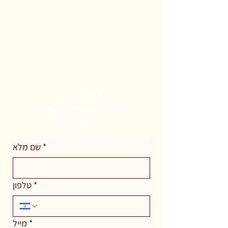
Ruth Maayan
054-6206110
maayanway@gmail.com
Zichron Yaakov
*
שם מלא
*
טלפון
*
מייל