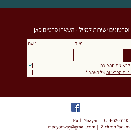
רטונים ישירות למייל - השארו פרטים כאן
*
מייל
*
שם
 לרשימת התפוצה
ניות הפרטיות
 של האתר
*
Ruth Maayan |
054-6206110 |
maayanway@gmail.com
|
Zichron Yaakov