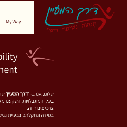
My Way
ility
ment
שלום, אנו ב-
׳דרך המעיין׳
שוא
בעלי המוגבלויות, השקענו מ
צרכי ציבור זה.
במידה ונתקלתם בבעיית נגישו