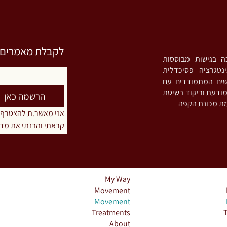
לקבלת מאמרים וס
סטית אינטגרטיבית (MA) ומדריכה בגישות מבוססות
נטגרציה פסיכדלית
שים המתמודדים עם
Bruxism), מורה לתנועה מודעת וריקוד בשיטת
הרשמה כאן
אני מאשר.ת להצטרף
קראתי והבנתי את 
מדי
My Way
Movement
Movement
Treatments
About