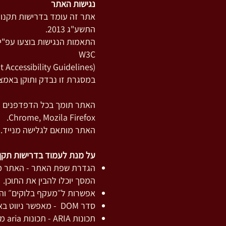
נגישות האתר
אתר זה עומד בדרישות תקנות ש
התשע"ג 2013.
W3C
(Web Content Accessibility Guidelines - העומד בסטנדרטים הגלובליים הגבוהים ביותר).
במסגרת זו נבדק ותוקן באמצעו
Chrome, Mozila Firefox.
האתר מותאם לגלישה מנייד.
על מנת לעמוד בדרישות תקן 
הגדרת שפת האתר - האתר מעו
המסך יוכלו להבין את התוכן.
אפשרות ל״מעקף בלוקים״ והג
סדר DOM - מאפשר ניווט באתר בשימוש מקלדת וקוראי מסך.
תכונות ARIA - תכונות aria מובנות המספקות חוויית משתמש נגישה ומועשרת.