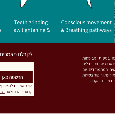
Teeth grinding
Conscious movement
s
& jaw tightening
&
Breathing pathways
לקבלת מאמרים וס
רות מעיין. פסיכותרפיסטית אינטגרטיבית (MA) ות
נטגרציה פסיכדלית
שים המתמודדים עם
חריקת שיניים ו/או הידוק לסתות (Bruxism),
הרשמה כאן
אני מאשר.ת להצטרף
קראתי והבנתי את 
מדי