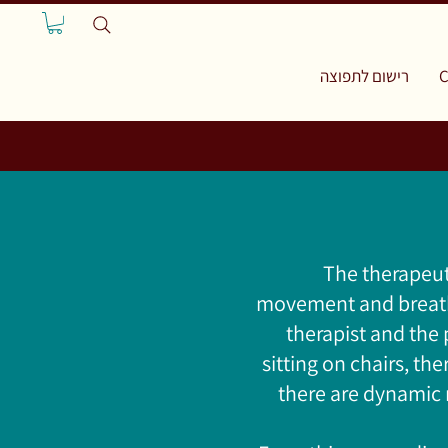
רישום לתפוצה
C
The therapeut
movement and breathi
therapist and the 
sitting on chairs, th
there are dynamic 