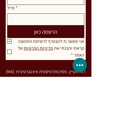
*
מייל
הרשמה כאן
אני מאשר.ת להצטרף לרשימת התפוצה
קראתי והבנתי את 
מדיניות הפרטיות
 של 
האתר
*
רות מעיין. פסיכותרפיסטית אינטגרטיבית (MA)
ומדריכה בגישות מבוססות גוף-נפש-רוח
ומיינדפולנס, בעלת התמחות בעבודת
אינטגרציה פסיכדלית והתמכרויות. מפתחת
שיטת דרך המעיין לעבודה עם אנשים
המתמודדים עם חריקת שיניים ו/או הידוק
לסתות (Bruxism), מורה לתנועה מודעת
וריקוד בשיטת Nia, מלמדת נשימה, מחברת
הספר: חיבורים מרפאים / חוכמת מכונת הקפה