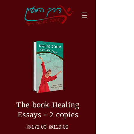
The book Healing
Essays - 2 copies
Regular
Sale
 ₪172.00 
₪129.00