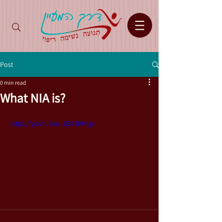
Post
0 min read
What NIA is?
https://youtu.be/-JjSAJKHlgc