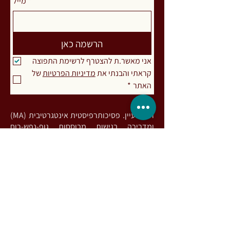
*
מייל
הרשמה כאן
אני מאשר.ת להצטרף לרשימת התפוצה
קראתי והבנתי את 
מדיניות הפרטיות
 של 
האתר
*
רות מעיין. פסיכותרפיסטית אינטגרטיבית (MA)
ומדריכה בגישות מבוססות גוף-נפש-רוח
ומיינדפולנס, בעלת התמחות בעבודת
אינטגרציה פסיכדלית והתמכרויות. מפתחת
שיטת דרך המעיין לעבודה עם אנשים
המתמודדים עם חריקת שיניים ו/או הידוק
לסתות (Bruxism), מורה לתנועה מודעת
וריקוד בשיטת Nia, מלמדת נשימה, מחברת
הספר: חיבורים מרפאים / חוכמת מכונת הקפה