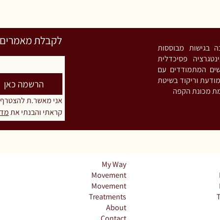
לקבלת מאמרים וס
רות מעיין. פסיכותרפיסטית אינטגרטיבית (MA) ות
נטגרציה פסיכדלית
שים המתמודדים עם
חריקת שיניים ו/או הידוק לסתות (Bruxism),
הרשמה כאן
אני מאשר.ת להצטרף
קראתי והבנתי את 
מדי
My Way
Movement
Movement
Treatments
About
Contact