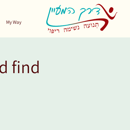
My Way
d find