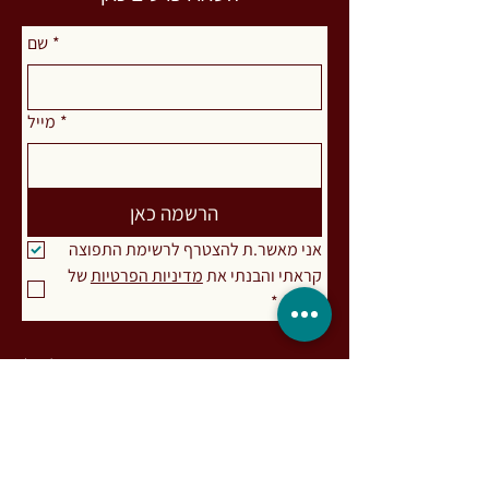
*
שם
*
מייל
הרשמה כאן
אני מאשר.ת להצטרף לרשימת התפוצה
קראתי והבנתי את 
מדיניות הפרטיות
 של 
האתר
*
רות מעיין. פסיכותרפיסטית אינטגרטיבית (MA)
ומדריכה בגישות מבוססות גוף-נפש-רוח
ומיינדפולנס, בעלת התמחות בעבודת
אינטגרציה פסיכדלית והתמכרויות. מפתחת
שיטת דרך המעיין לעבודה עם אנשים
המתמודדים עם חריקת שיניים ו/או הידוק