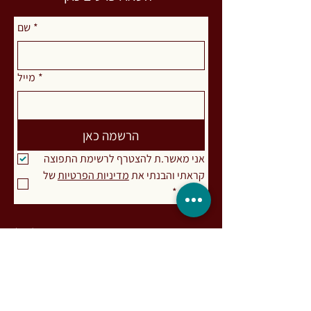
*
שם
*
מייל
הרשמה כאן
אני מאשר.ת להצטרף לרשימת התפוצה
קראתי והבנתי את 
מדיניות הפרטיות
 של 
האתר
*
רות מעיין. פסיכותרפיסטית אינטגרטיבית (MA)
ומדריכה בגישות מבוססות גוף-נפש-רוח
ומיינדפולנס, בעלת התמחות בעבודת
אינטגרציה פסיכדלית והתמכרויות. מפתחת
שיטת דרך המעיין לעבודה עם אנשים
המתמודדים עם חריקת שיניים ו/או הידוק